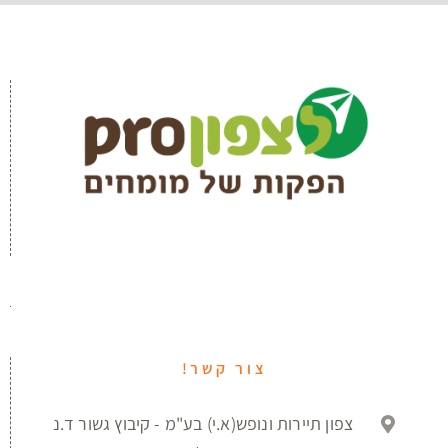
צור קשר!
צפון תיירות ונופש(א.י) בע"מ - קיבוץ גשור ד.נ