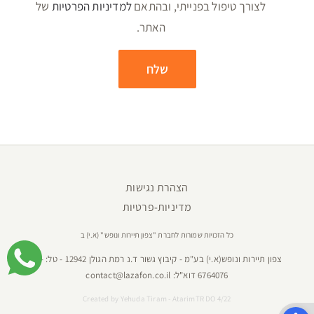
לצורך טיפול בפנייתי, ובהתאם
למדיניות הפרטיות
של
האתר.
הצהרת נגישות
מדיניות-פרטיות
כל הזכויות שמורות לחברת "צפון תיירות ונופש" (א.י) ב
צפון תיירות ונופש(א.י) בע"מ - קיבוץ גשור ד.נ רמת הגולן 12942 - טל:
04-
6764076
דוא"ל:
contact@lazafon.co.il
Created by
Yehuda Tiram - AtarimTR DO 4/22
פתח סרגל נגישות