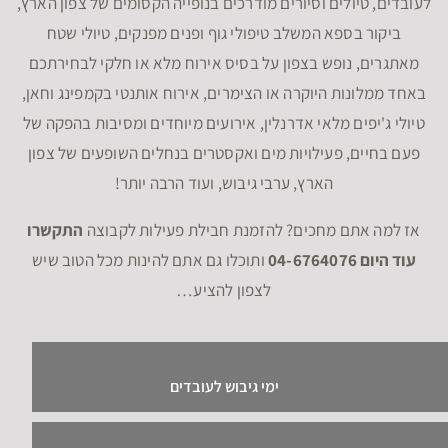
לעובדים, טיולים וסיורים מודרכים בנופייה הקסומים של צפון הארץ,
ביקור בספא המשלב טיפולי גוף ופנים מפנקים, טיולי שטח
מאתגרים, נופש בצפון על בסיס אירוח מלא או חלקי לבחירתכם
באחד ממלונות היוקרה או הצימרים, אירוח אותנטי בקמפינג וחאן,
טיולי ג'יפים מלאי אדרנלין, אירועים מיוחדים ומסיבות בהפקה של
פעם בחיים, פעילויות מים ואקסטרים בנחלים השופעים של צפון
הארץ, ערבי גיבוש, ועוד הרבה יותר!
אז למה אתם מחכים? להזמנת חבילת פעילות לקבוצה
התקשרו
עוד היום 04-6764076
ותוכלו גם אתם להינות מכל הטוב שיש
לצפון להציע…
ימי גיבוש לעובדים