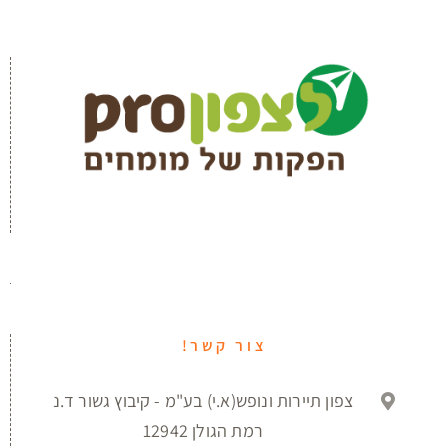
צור קשר!
צפון תיירות ונופש(א.י) בע"מ - קיבוץ גשור ד.נ
רמת הגולן 12942