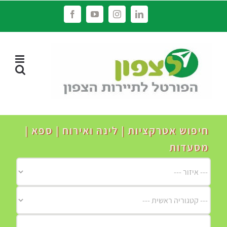
לג
Facebook
YouTube
Instagram
LinkedIn
תוכן
חיפוש אטרקציות | לינה ואירוח | ספא |
מסעדות