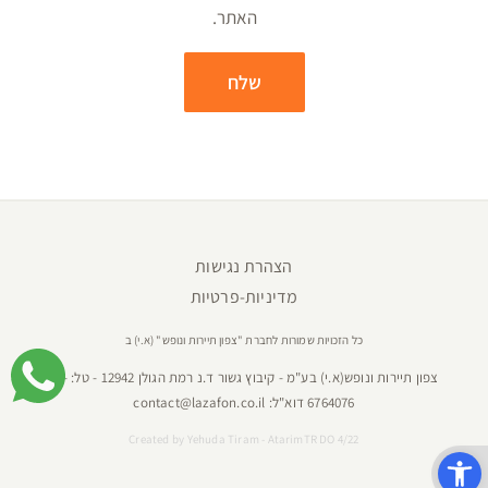
האתר.
הצהרת נגישות
מדיניות-פרטיות
כל הזכויות שמורות לחברת "צפון תיירות ונופש" (א.י) ב
צפון תיירות ונופש(א.י) בע"מ - קיבוץ גשור ד.נ רמת הגולן 12942 - טל:
04-
6764076
דוא"ל:
contact@lazafon.co.il
Created by
Yehuda Tiram - AtarimTR DO 4/22
פתח סרגל נגישות